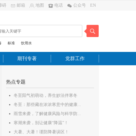
障碍
邮箱
地图
电话
公众号
EN
毒
标准
饮用水
期刊专著
党群工作
热点专题
冬至阳气初萌动，养生妙法伴寒冬
冬至：那些藏在浓浓寒意中的健康...
雨雪来袭，了解健康风险与科学防...
寒潮来袭，别让健康“降温”！
大暑、大暑！谨防降暑误区！