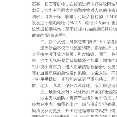
石英、长石等矿物，在传输过程中还会吸附铵
划分，沙尘中不同大小的颗粒物对人体的伤害路
咽喉，引发干痒、咳嗽；可吸入颗粒物（PM10
发炎症；细颗粒物（PM2.5，粒径≤2.5 
统造成长期损伤；至于粒径<1μm的超细颗粒
健康的“隐形杀手”。
二、沙尘入侵，身体这些“防线”正面临考
漫天沙尘不仅使能见度骤降、影响出行，也
会直接刺激呼吸道黏膜，引发咳嗽、咽干、鼻
说，沙尘天气极易导致病情急性加重，增加住
管系统不堪重负，进入血液的颗粒物会引发炎
等心血管疾病的急性发作风险。沙尘入眼，不
户外用手揉搓，还可能造成更严重的感染。同
敏。老人、儿童、孕妇以及哮喘、慢阻肺患者
三、场景化应对：从外出到归家的“全流程
沙尘天气的防护贯穿于生活的每个场景，只
停留在室内，如需外出时，细节决定防护效果
染情况及时更换。外出时还需佩戴防风护目镜
架眼镜而非隐形眼镜，防止沙尘附着在镜片与