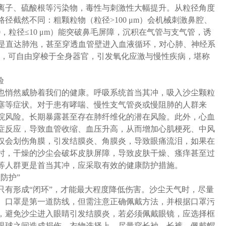
离子、硫酸根等污染物，毒性与刺激性大幅提升。从粒径角度
径截然不同：粗颗粒物（粒径>100 μm）会机械刺激鼻腔、
，粒径≤10 μm）能突破鼻毛屏障，沉积在气管与支气管，诱
μm）更是直达肺泡，甚至穿透血管壁进入血液循环，对心肺、神经系
物，可自由穿梭于全身器官，引发氧化应激与慢性疾病，堪称
验
悄然威胁着我们的健康。呼吸系统首当其冲，吸入沙尘颗粒
塞等症状。对于患有哮喘、慢性支气管炎或慢阻肺的人群来
院风险。长期暴露甚至存在肺纤维化的潜在风险。此外，心血
症反应，导致血管收缩、血压升高，从而增加心肌梗死、中风
仅会划伤角膜，引发结膜炎、角膜炎，导致眼痛流泪，如果在
时，干燥的沙尘会破坏皮肤屏障，导致皮肤干燥、瘙痒甚至过
等人群更是首当其冲，应采取有效的健康防护措施。
防护”
有形成“闭环”，才能最大程度降低伤害。沙尘天气时，尽量
。口罩是第一道防线，但需注意正确佩戴方法，并根据口罩污
，避免沙尘进入眼睛引发结膜炎，若必须佩戴眼镜，应选择框
眼球之间造成损伤。衣物选择上，尽量穿长袖、长裤，佩戴帽