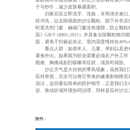
子与纱巾，减少皮肤暴露面积。
归家后应立即洗手、洗脸，并用清水漱口。
轻冲洗，以去除残留的沙尘颗粒。脱下外衣后
时需关闭门窗，确保门窗没有缝隙，防止颗粒
器》GB/T 18801-2015）并具备去除
面，避免干扫扬起灰尘。室内湿度维持在40%
重点人群，如老年人、儿童、孕妇以及患有
避免外出。如果因为职业需要必须在户外工作
困难、胸痛或剧烈咳嗽等症状，须及时就医。
沙尘天气是大自然的季风现象，虽然我们无
应对举措，完全可以将它带来的健康影响降至
清洁，这些看似简单的防护细节，正是我们主
设、推动区域环境协同治理，同样是应对沙尘
附件：