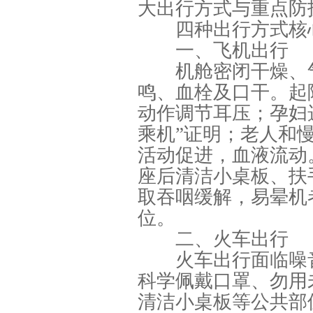
大出行方式与重点防
四种出行方式核
一、飞机出行
机舱密闭干燥、气
鸣、血栓及口干。起
动作调节耳压；孕妇
乘机”证明；老人和
活动促进，血液流动
座后清洁小桌板、扶
取吞咽缓解，易晕机
位。
二、火车出行
火车出行面临噪音
科学佩戴口罩、勿用
清洁小桌板等公共部