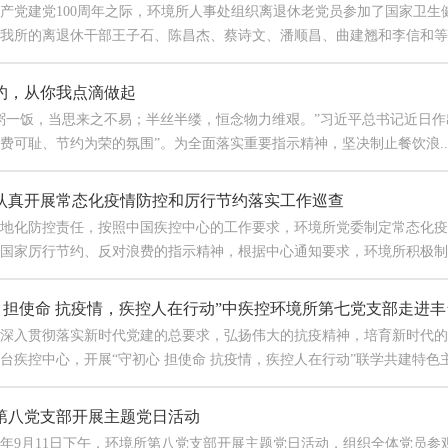
产党建党100周年之际，环境所人事处组织离退休老党员参加了国家卫生
我所的离退休干部王子石、陈昌杰、蔡诗文、潘顺昌、曲建翘和李信和等6位
约，从你我点滴做起
饭，当思来之不易；半丝半缕，恒念物力维艰。”习近平总书记近日作出
费可耻、节约为荣的氛围”。为全面落实重要指示精神，坚决制止餐饮浪..
认真开展常态化疫情防控和厉行节约落实工作巡查
地化防控责任，按照中国疾控中心的工作要求，环境所党委制定常态化疫
国家厉行节约、反对浪费的指示精神，根据中心通知要求，环境所积极制定
心 担使命 抗疫情，疾控人在行动”中疾控环境所第七党支部走进丰台
贯彻落实新时代党建的总要求，弘扬伟大的抗疫精神，培育新时代的中国
台疾控中心，开展“守初心 担使命 抗疫情，疾控人在行动”联学共建特色主题
第八党支部开展主题党日活动
年9月11日下午，环境所第八党支部开展主题党日活动，组织全体党员参