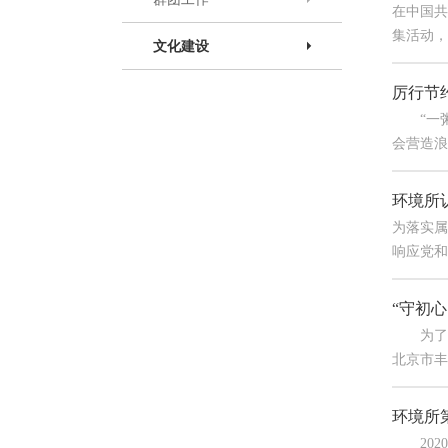
在中国共
集活动，
文化建设
厉行节
“一粥一
会营造浪
环境所
为落实属
响应党和
“守初
为了深入
北京市丰
环境所
2020